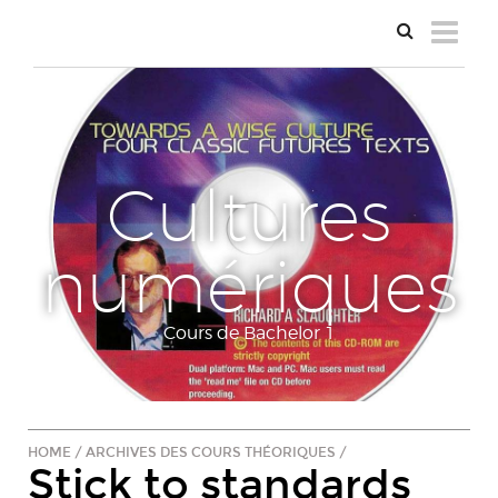
Cultures
numériques
Cours de Bachelor 1
HOME
/
ARCHIVES DES COURS THÉORIQUES
/
Stick to standards