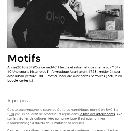
Motifs
Année2018-2019ConcerneBAC 1Textile et informatique : rien à voir ? 01-
10 Une courte histoire de l’informatique Avant avant 1725 : métier à tisser
avec ruban perforé 1801 : métier Jacquard avec cartes perforées (lecture en
boucle, cartes (…)
A propos
Ce site accompagne le cours de Cultures numériques donné en BAC 1 à
l'
Erg
par un collectif de professeurs repris dans
la liste des intervenants
. Axé
sur la théories de cultures liées au numérique, il est aussi un lieu
d'apprentissage à travers deux workshops annuels.
Ce site utilise à divers niveaux des images et contenus provenant d’autres