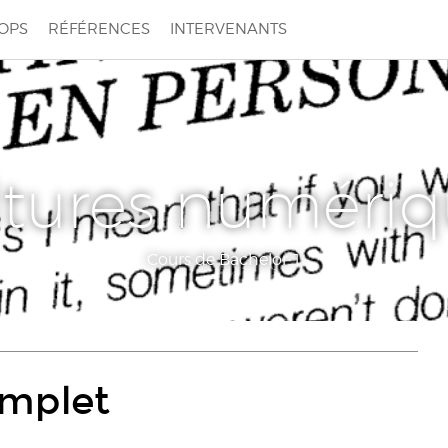
OPS
RÉFÉRENCES
INTERVENANTS
ltures numériq
Cours de Bachelor 1
omplet