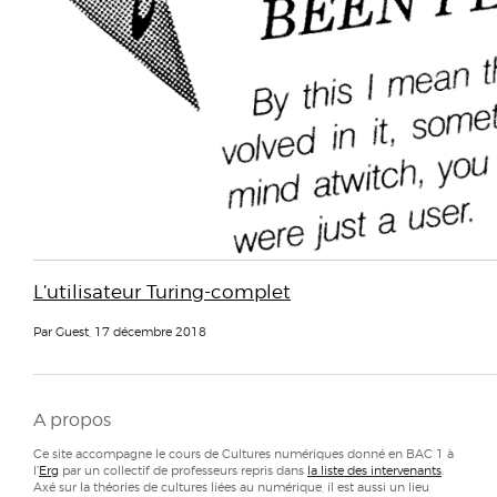
L’utilisateur Turing-complet
Par Guest, 17 décembre 2018
A propos
Ce site accompagne le cours de Cultures numériques donné en BAC 1 à
l'
Erg
par un collectif de professeurs repris dans
la liste des intervenants
.
Axé sur la théories de cultures liées au numérique, il est aussi un lieu