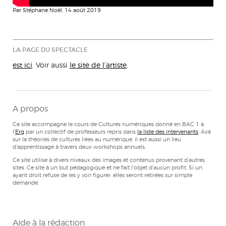
Par Stéphane Noël, 14 août 2019
LA PAGE DU SPECTACLE
est ici
. Voir aussi
le site de l’artiste
.
A propos
Ce site accompagne le cours de Cultures numériques donné en BAC 1 à
l'
Erg
par un collectif de professeurs repris dans
la liste des intervenants
. Axé
sur la théories de cultures liées au numérique, il est aussi un lieu
d'apprentissage à travers deux workshops annuels.
Ce site utilise à divers niveaux des images et contenus provenant d’autres
sites. Ce site à un but pédagogique et ne fait l'objet d'aucun profit. Si un
ayant droit refuse de les y voir figurer, elles seront retirées sur simple
demande.
Aide à la rédaction