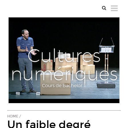
Cultures
numériques
Cours de Bachelor 1
HOME
/
Un faible degré