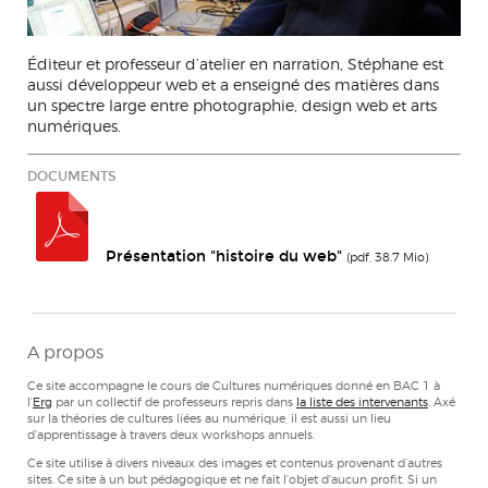
Éditeur et professeur d’atelier en narration, Stéphane est
aussi développeur web et a enseigné des matières dans
un spectre large entre photographie, design web et arts
numériques.
DOCUMENTS
Présentation "histoire du web"
(pdf, 38.7 Mio)
A propos
Ce site accompagne le cours de Cultures numériques donné en BAC 1 à
l'
Erg
par un collectif de professeurs repris dans
la liste des intervenants
. Axé
sur la théories de cultures liées au numérique, il est aussi un lieu
d'apprentissage à travers deux workshops annuels.
Ce site utilise à divers niveaux des images et contenus provenant d’autres
sites. Ce site à un but pédagogique et ne fait l'objet d'aucun profit. Si un