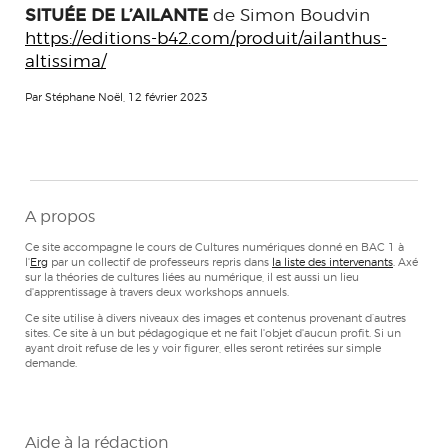
SITUÉE DE L’AILANTE
de Simon Boudvin
https://editions-b42.com/produit/ailanthus-
altissima/
Par Stéphane Noël, 12 février 2023
A propos
Ce site accompagne le cours de Cultures numériques donné en BAC 1 à
l'
Erg
par un collectif de professeurs repris dans
la liste des intervenants
. Axé
sur la théories de cultures liées au numérique, il est aussi un lieu
d'apprentissage à travers deux workshops annuels.
Ce site utilise à divers niveaux des images et contenus provenant d’autres
sites. Ce site à un but pédagogique et ne fait l'objet d'aucun profit. Si un
ayant droit refuse de les y voir figurer, elles seront retirées sur simple
demande.
Aide à la rédaction