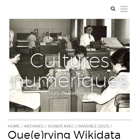
Cultures
numériques
Cours de Bachelor 1
HOME
/
ARCHIVES
/
SIGNER AVEC L’INVISIBLE (2023)
/
Que(e)rying Wikidata