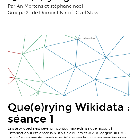
Par An Mertens et stéphane noël
Groupe 2 : de Dumont Nino à Ozel Steve
Que(e)rying Wikidata :
séance 1
Le site wikipedia est devenu incontournable dans notre rapport à
l’information. Il est la face la plus visible du projet wiki, à l’origine un CMS.
Un bref historique de l’aventure de Wiki sera suivie par une première prise