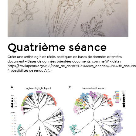
Quatrième séance
Créer une anthologie de récits poétiques de bases de données orientées
document – Bases de données orientées documents, comme Wikidata :
https://fr.wikipedia.org/wiki/Base_de_donn%C3%A9es_orient%C3%A9e_docum
4 possibilités de rendu A (…)